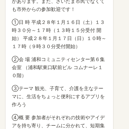
があります。また、さいたま市民でなくて
も市外からの参加歓迎です！
①日 時 平成２８年１月１６日（土）１３
時３０分～１７時（１３時１５分受付 開
始） 平成２８年１月１７日（日）１０時～
１７時（９時３０分受付開始）
②会 場 浦和コミュニティセンター第６集
会室 （浦和駅東口駅前ビル コムナーレ１
０階）
③テーマ 観光、子育て、介護を主なテー
マに、生活をちょっと便利にするアプリを
作ろう
④概 要 参加者がそれぞれの技術やアイデ
アを持ち寄り、チームに分かれて、短期集